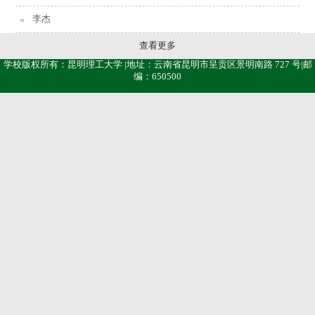
李杰
查看更多
学校版权所有：昆明理工大学 |地址：云南省昆明市呈贡区景明南路 727 号|邮
编：650500