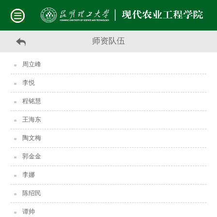
师资队伍
周立峰
李悦
程铭慧
王海东
陶文梅
郭金金
李娜
陈绍民
谭帅