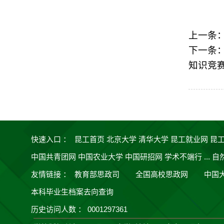
上一条
下一条
知识竞
快速入口 ：
昆工首页
北京大学
清华大学
昆工就业网
昆
中国共青团网
中国农业大学
中国研招网
学术不端行 ...
自
友情链接
：
教育部思政司
全国高校思政网
中国
本科毕业生档案去向查询
历史访问人数 ：
0001297361