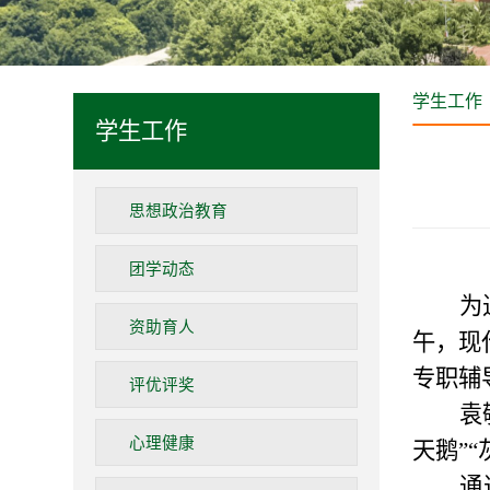
学生工作
学生工作
思想政治教育
团学动态
为
资助育人
午
，
现
专职辅
评优评奖
袁
心理健康
天鹅”
通