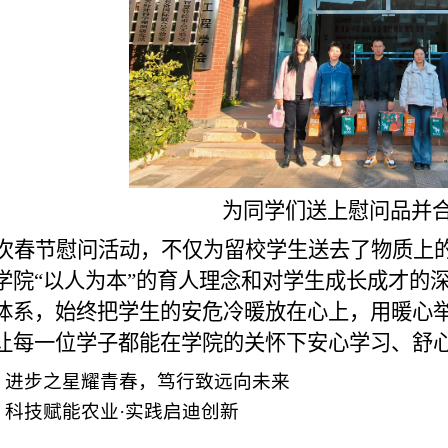
为同学们送上慰问品
并
次春节慰问活动，不仅为留校学生送去了
物质上
学院“以
人
为本”的育人理念和对学生成长成才的
体系，始终把学生的安危冷暖放在心上，用暖心
让每一位学子都能在学院的关怀下安心学习、舒
：
进步之星耀青春，笃行致远向未来
：
科技赋能农业·实践启迪创新