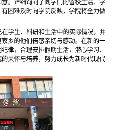
如意。详细询问了同学们的留校生活、学
，有困难及时向学院反映，学
院将
全力做
己
在
学生、
科研
和生活
中的
实际情况
，
并
离家乡的他们倍感亲切与感动。在新的一
期纪律，合理安排假期生活，潜心学习、
院的关怀与培养，努力成长为新时代现代
。