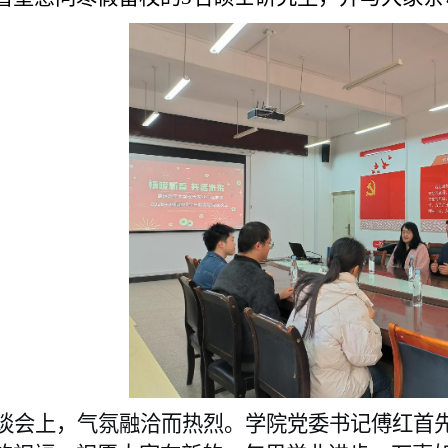
谈会上，气氛融洽而热烈。
学院党委书记傅红
首