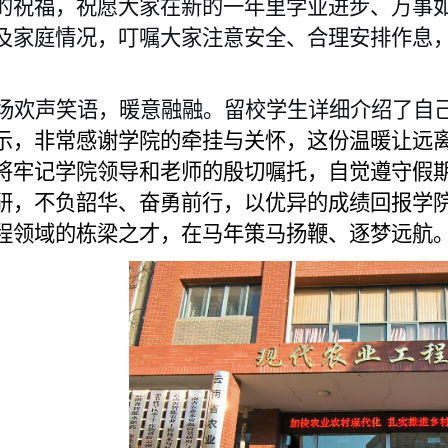
的祝福，祝愿大家在新的一年里学业进步、万事
及家庭情况，叮嘱大家注意安全、合理安排作息
。
场欢声笑语，暖意融融。
留校学生详细介绍了自
示，非常感谢学院的牵挂与关怀，这份温暖让远
将牢记学院领导和老师的殷切嘱托，自觉遵守假
研，不负韶华、奋勇前行，以优异的成绩回报学
程领域的栋梁之才，在马年策马扬鞭、逐梦远航