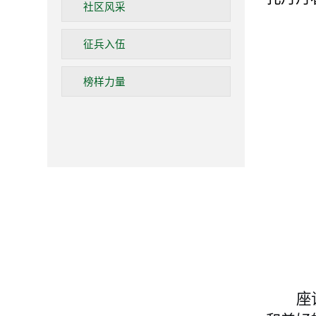
社区风采
征兵入伍
榜样力量
座