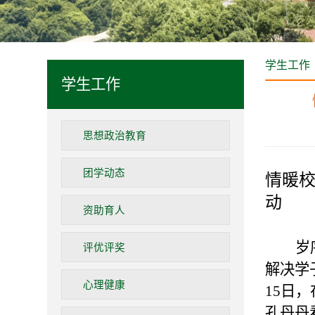
学生工作
学生工作
思想政治教育
团学动态
情暖校
动
资助育人
岁
评优评奖
解决学
心理健康
15日，
孔丹丹