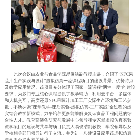
此次会议由农业与食品学院易俊洁副教授主讲，介绍了“NFC果
蔬汁生产实践与设计”虚拟仿真一流课程项目的建设背景、优势特点
及教学应用情况。该项目充分体现了国家一流课程“两性一度”的建设
要求，为多门专业核心课程提供了教学辅助，利用云平台、多媒体
和人机交互，高度还原NFC果蔬汁加工工厂实际生产环境和工艺参
数，不断探索“课堂教学-课后实验-虚拟仿真-工厂实践”全过程的虚
实结合教学新模式，力争培养更多能够解决复杂食品工程问题的综
合性人才。教育部装备研究与发展中心领导和专家就虚拟仿真实验
教学项目的建设与共享与项目负责人易俊洁副教授、学院领导以及
学校相关部门领导进行了交流，并为进一步建设及应用该虚拟仿真
教学平台提出相关建议。