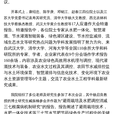
议。
开幕式上，康绍忠、陈学庚、邓铭江、赵春江四位院士以及江
苏大学党委书记袁寿其研究员、清华大学杨大文教授、西北农林科
17人应邀作大会特邀
技大学蔡焕杰教授、武汉大学黄介生教授等
报告。特邀报告中，各位院士专家从水肥一体化、智慧灌
溉、节水灌溉智能装备、绿色灌区建设、节水控盐减排、流
域生态水文等研究热点问题为学科发展指明了努力方向。来
自武汉大学、清华大学、河海大学等全国110余所大学和科
研院所的专家、学者、企业家代表在9个分会场作学术报告
160余场，内容涉及农业绿色高效用水机理与调控、现代灌
溉技术与装备、农业水文过程及其调控、农田节水减排控盐
与水土环境保育、智慧灌排与信息化技术、变化环境下农业
水土资源管理等6个主题，交流了农业水土工程学科最新研
究成果。
我院组织了多位老师及研究生参加了本次会议，其中杨启良教
“避雨栽培及水肥调控消减
授的博士研究生臧振楠参会并作题为
三七根腐病机制研究”的报告。报告阐述了避雨栽培技术，
水肥一体化技术等三七节水节肥节药绿色生产过程中的关键