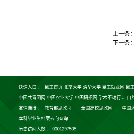
上一条
下一条
快速入口 ：
昆工首页
北京大学
清华大学
昆工就业网
昆
中国共青团网
中国农业大学
中国研招网
学术不端行 ...
自
友情链接
：
教育部思政司
全国高校思政网
中国
本科毕业生档案去向查询
历史访问人数 ：
0001297505