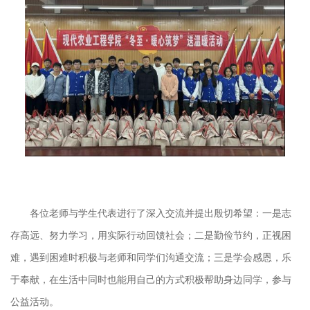
各位老师
与学生代表
进行了
深入交流并提出殷切希望：一是
志
存高远
、努力学习，
用实际行动回馈社会
；二是
勤俭节约，
正视困
难，
遇到困难时
积极与老师和同学们沟通交流
；
三是学会感恩，乐
于奉献，在生活中同时也能用自己的方式积极帮助身边同学，参与
公益活动
。