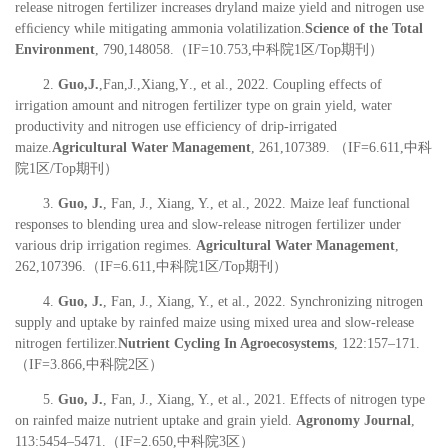
release nitrogen fertilizer increases dryland
maize yield and nitrogen use
efﬁciency while mitigating
ammonia volatilization.
Science of the Total
Environment
, 790
,
148058.
（
IF=
10.753
,
中科院
1
区
/Top
期刊）
2.
Guo
,
J
.
,
Fan
,
J
.,
Xia
ng,
Y
., et al., 20
22
. Coupling effects of
irrigation amount and nitrogen fertilizer type on grain yield, water
productivity and nitrogen use efficiency of drip-irrigated
maize.
Agricultural Water Management
, 261
,
107389.
（
IF=6.
611
,
中科
院
1
区
/Top
期刊）
3.
Guo, J.
, Fan, J., Xiang, Y., et al., 2022
. Maize leaf functional
responses to blending urea and slow-release nitrogen fertilizer under
various drip irrigation regimes.
Agricultural Water Management
,
262
,
107396.
（
IF=6.611,
中科院
1
区
/Top
期刊
）
4.
Guo, J.
, Fan, J., Xiang, Y., et al., 2022
. Synchronizing nitrogen
supply and uptake by rainfed maize using mixed urea and slow‑release
nitrogen fertilizer.
Nutrient Cycling In Agroecosystems
, 122:157–171.
（
IF=
3.866
,
中科院
2
区
）
5.
Guo, J.
, Fan, J., Xiang, Y., et al., 202
1
.
Effects of nitrogen type
on rainfed maize nutrient uptake and
grain yield.
Agronomy Journa
l
,
113:5454–5471.
（
IF=
2.650
,
中科院
3
区
）