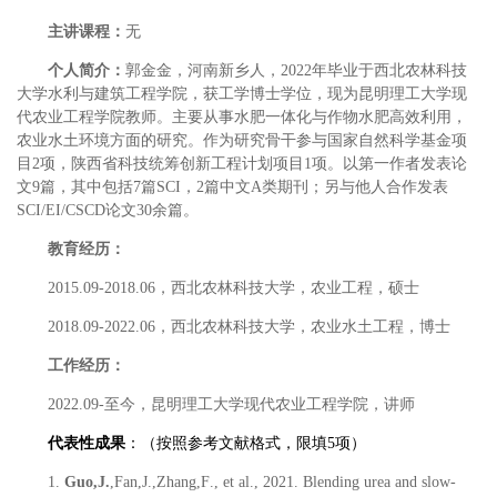
主讲课程：
无
个人简介：
郭金金
，
河南
新乡人，
202
2
年毕业于西北农林科技
大学水利与建筑工程学院，获工学博士学位，现为昆明理工大学现
代农业工程学院教师。主要从事水肥一体化与作物水肥高效利用，
农业
水土环境方面的研究。作为研究骨干参与国家自然科学基金项
目
2
项，陕西省科技统筹创新工程计划项目
1
项。以第一作者发表论
文
9
篇，其中包括
7
篇
SCI
，
2
篇中文
A
类期刊
；另与他人合作发表
SCI/EI/CSCD
论文
30
余篇。
教育经历：
201
5
.09-201
8
.06
，西北农林科技大学，农业工程，硕士
201
8
.09-202
2
.0
6
，西北农林科技大学，农业水土工程，博士
工作
经历：
20
22
.0
9
-
至今
，
昆明理工大学现代农业工程学院
，
讲师
代表性成果
：（按照参考文献格式，限填
5
项）
1.
Guo
,
J
.
,
Fan
,
J
.,
Zha
ng,
F
., et al., 20
21
. Blending urea and slow-