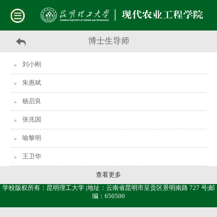
博士生导师
刘小刚
朱惠斌
杨启良
张兆国
喻黎明
王卫华
查看更多
学校版权所有：昆明理工大学 |地址：云南省昆明市呈贡区景明南路 727 号|邮
编：650500