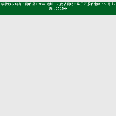
学校版权所有：昆明理工大学 |地址：云南省昆明市呈贡区景明南路 727 号|邮
编：650500