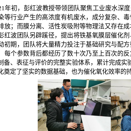
2
1
年
初，彭红波教授带领团队聚焦工业废水深度
染等行业产生的高浓度有机废水，成分复杂、毒
排放；而膜分离、活性炭吸附等物理法又存在成
彭红波团队另辟蹊径，提出将铁基氧膜层催化剂
动初期，团队将大量精力投注于基础研究与配方
，每个参数背后都经历了数十次乃至上百次的反
制备、表征与评价的完整实验体系，累计完成
实
化奠定了坚实的数据基础，也为催化氧化效率的