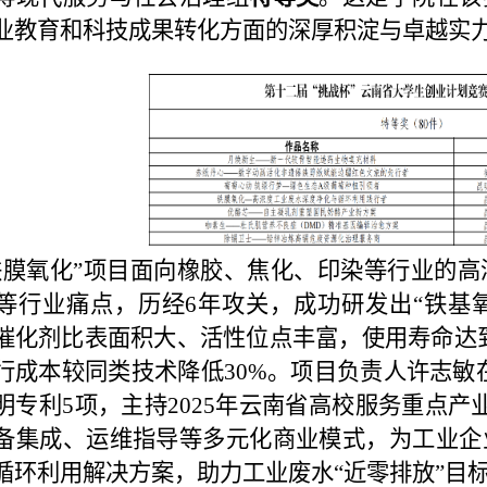
业教育和科技成果转化方面的深厚积淀与卓越实
铁膜氧化”项目面向橡胶、焦化、印染等行业的
等
行业痛点，
历经
6
年
攻关，成功研发出“铁基
催化剂比表面积大、活性位点丰富，使用寿命达
行成本较同类技术降低30%。项目负责人许志敏在
明专利5项，主持2025年云
南省高校服务重点产
备集成、运维指导等多元化商业模式，为工业企
循环利用解决方案，助力工业废水“近零排放”目