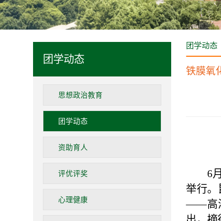
团学动态
团学动态
铁膜氧
思想政治教育
团学动态
资助育人
6
评优评奖
举行。
心理健康
——高
出，摘