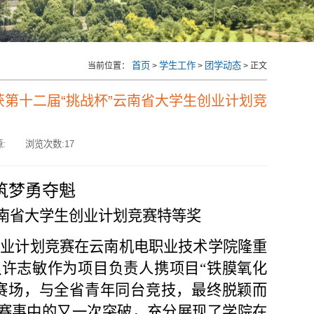
首页
学生工作
团学动态
当前位置：
>
>
> 正文
第十二届“挑战杯”云南省大学生创业计划竞
:
浏览次数:
17
心筑梦勇夺魁
云南省大学生创业计划竞赛
特等奖
创业计划竞赛在云南机电职业技术学院隆重
队
许志敏作为项目负责人
携项目“铁膜氧化
赛场，与全省青年同台竞技，最终脱颖而
赛事中的
又一次突破，充分展现了学院在