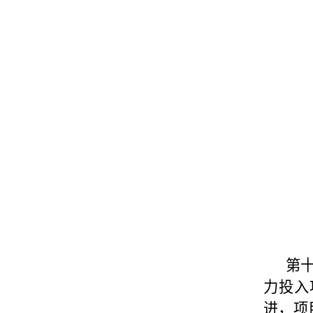
第
力投入
进，项