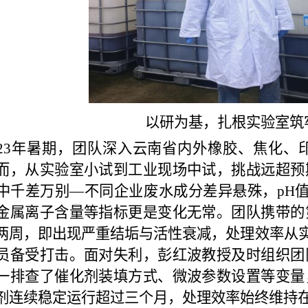
以研为基，扎根实验室筑
2
3
年
暑期，团队深入云南省内外橡胶、焦化、
而，从实验室小试到工业现场中试，挑战远超预
中千差万别—不同企业废水成分差异悬殊，
pH
金属离子含量等指标更是变化无常。团队携带的
两周，即出现严重结垢与活性衰减，处理效率从
员备受打击。面对失利，彭红波教授及时组织团
一排查了催化剂装填方式、微波参
数设置等变量
剂连续稳定运行超过三个月，处理效率始终维持在