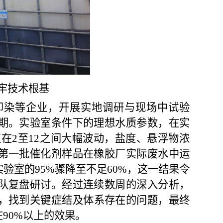
牢技术根基
印染等企业，开展实地调研与现场中试验
期。实验室条件下的理想水质参数，在实
值在2至12
之间大幅波动，盐度、悬浮物浓
第一批催化剂样品在橡胶厂实际废水中运
实验室
的95%骤降至不足60%，
这一结果令
队复盘研讨。经过连续数周的深入分析，
，
找到
关键症结
及体系存在的问题
，
最终
90%以上
的
效果
。