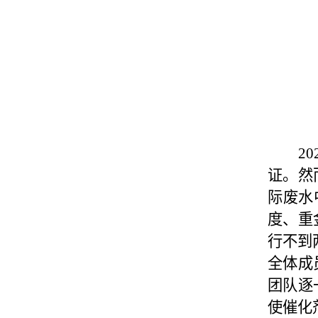
20
证。然
际废水
度、重
行不到
全体成
团队逐
使
催化