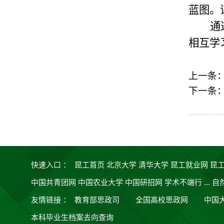
蓝图。
通
相互
学
上一条
下一条
快速入口 ：
昆工首页
北京大学
清华大学
昆工就业网
昆
中国共青团网
中国农业大学
中国研招网
学术不端行 ...
自
友情链接
：
教育部思政司
全国高校思政网
中国
本科毕业生档案去向查询