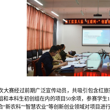
次大赛
经过前期广泛宣传动员
，共
吸引
包含红旅
组和本科生初创组在内的项目
50余项，参赛学生1
合
“新农科”“智慧农业”等创新创业领域
对项目
进