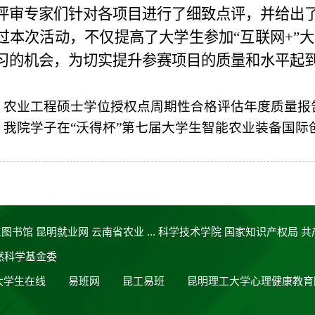
评审专家们针对
各
项目进行了细致点评，并给出
过本次活动，不仅提高了大学生参加
“互联网
+”
大
习的机会，为切实提升参赛项目的质量和水平起
：
农业工程硕士学位授权点周期性合格评估年度质量报
：
我院学子在“沃得杯”第七届大学生智能农业装备国际
工图书馆
昆明就业网
云南省农业 ...
科学技术学院
国家知识产权局
共
然科学基金委
大学生在线
易班网
昆工易班
昆明理工大学心理健康教育