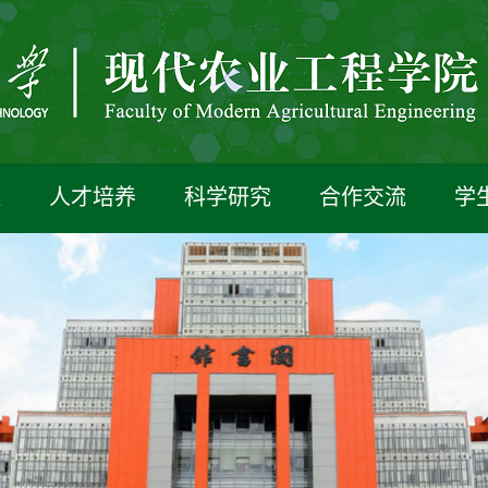
伍
人才培养
科学研究
合作交流
学