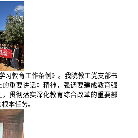
学习教育工作条例》。我院教工
党
支部书
上的重要讲话》精神，强调要建成教育强
上，贯彻落实深化教育综合改革的重要部
为根本任务。