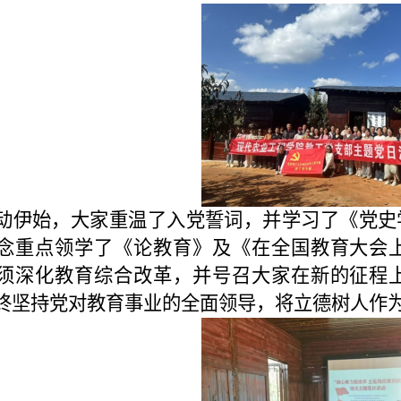
动伊始，大家重温了入党誓词，并学习了《党史
念
重点领学了《论教育》及《在全国教育大会
须深化教育综合改革，并号召大家在新的征程
终坚持党对教育事业的全面领导，将立德树人作