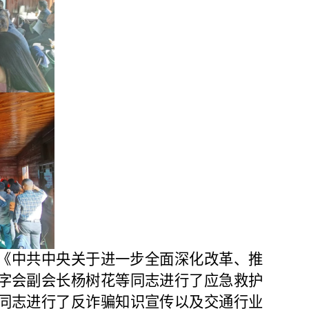
《中共中央关于进一步全面深化改革、推
字会
副会长杨树花等
同志
进行
了应急救护
同志进行了
反诈骗知识宣传以及交通行业