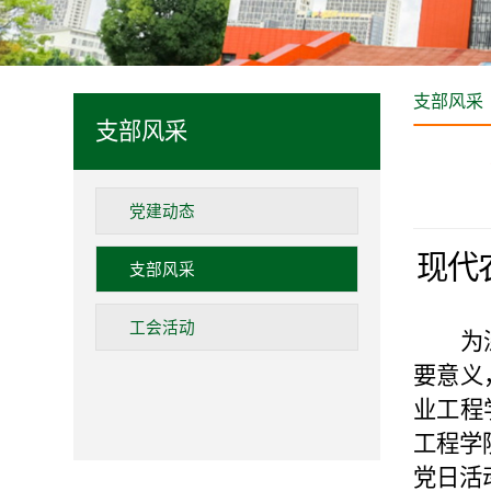
支部风采
支部风采
党建动态
现代
支部风采
工会活动
为
要意义
业工程
工程学
党日活