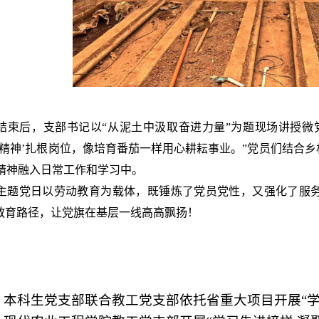
结束后，支部书记
以
“从泥土中汲取奋进力量”为题现场讲授微
子精神’扎根岗位，像培育番茄一样用心耕耘事业。”党员们结合
精神融入日常工作
和学习中
。
主题党日以劳动教育为载体，既锤炼了党员党性，又强化了服
”教育路径，让党旗在基层一线高高飘扬！
：
本科生党支部联合教工党支部依托省重大项目开展“学