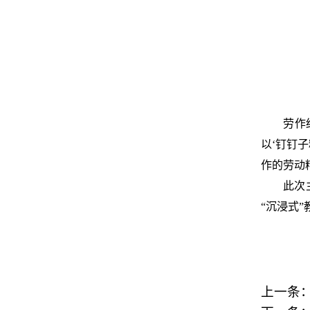
劳作
以‘钉钉
作的劳动
此次
“沉浸式
上一条