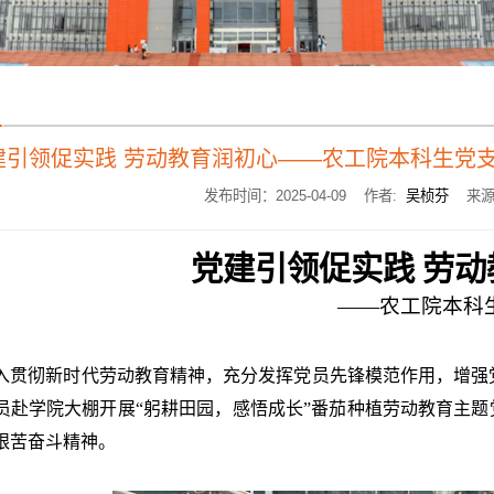
建引领促实践 劳动教育润初心——农工院本科生党
发布时间：2025-04-09 作者:
吴桢芬
来源
党建引领
促
实践
劳动
——农工院本科
入贯彻新时代劳动教育精神，充分发挥党员先锋模范作用，增强
员赴
学院大棚
开展
“躬耕田园
，
感悟成长
”番茄种植劳动教育主题
艰苦奋斗精神。