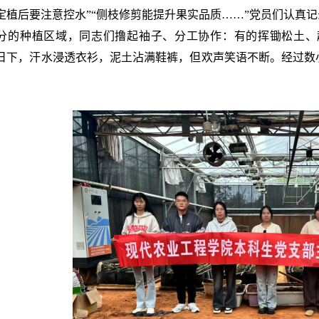
定植后要注意控水”“侧枝修剪能提升果实品质……”党员们认真
分的种植区域，同志们撸起袖子、分工协作：有的挥锄松土、
日下，汗水浸透衣衫，泥土沾满鞋裤，但欢声笑语不断。经过数