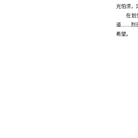
光怕涝，
在划
道
……烈
希望。